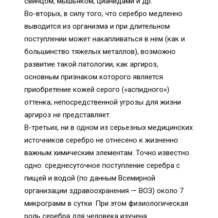
свинцом, мышьяком, цианидами и др.
Во-вторых, в силу того, что серебро медленно
выводится из организма и при длительном
поступлении может накапливаться в нем (как и
большинство тяжелых металлов), возможно
развитие такой патологии, как аргироз,
основным признаком которого является
приобретение кожей серого («аспидного»)
оттенка; непосредственной угрозы для жизни
аргироз не представляет.
В-третьих, ни в одном из серьезных медицинских
источников серебро не отнесено к жизненно
важным химическим элементам. Точно известно
одно: среднесуточное поступление серебра с
пищей и водой (по данным Всемирной
организации здравоохранения — ВОЗ) около 7
микрограмм в сутки. При этом физиологическая
роль серебра для человека изучена